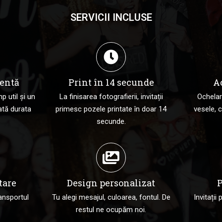
SERVICII INCLUSE
entă
Print în 14 secunde
A
p util și un
La finisarea fotografierii, invitații
Ochelari
ată durata
primesc pozele printate în doar 14
vesele, c
secunde.
tare
Design personalizat
P
ansportul
Tu alegi mesajul, culoarea, fontul. De
Invitații
restul ne ocupăm noi.