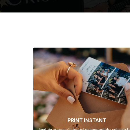
PRINT INSTANT
Invitații primesc în timpul evenimentului colajele f