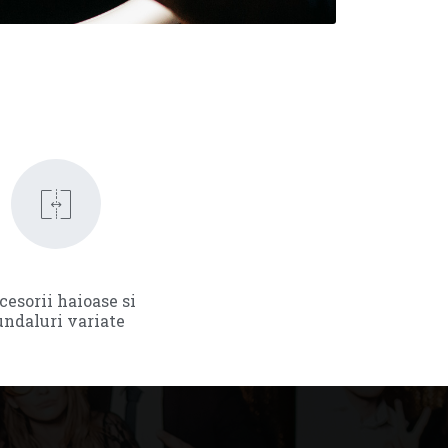
cesorii haioase si
undaluri variate