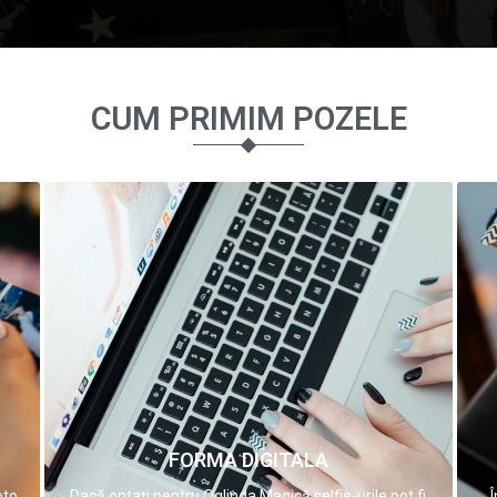
CUM PRIMIM POZELE
FORMA DIGITALA
oto
Dacă optați pentru Oglinda Magică selfie-urile pot fi